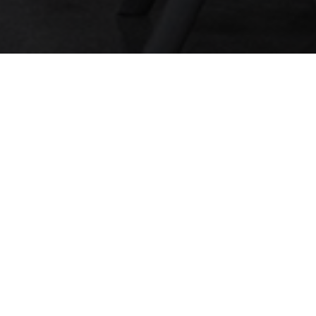
Event salon
Ils nous ont fait confiance pour leurs
projets de stands d’exposition et
d’aménagements.
Marque : TURBOBRISE - BIG ASS FANS
Salon : SITL 2025
Lieu : PARIS - PORTE DE VERSAILLES