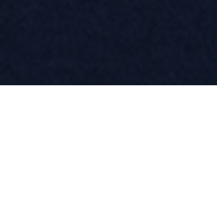
Event salon
Ils nous ont fait confiance pour leurs projets
de stands d’exposition et d’aménagements.
Marque : CARLES
Salon : FUNÉRAIRE PARIS 2025
Lieu : PARIS LE BOURGET
Surface : 283m²